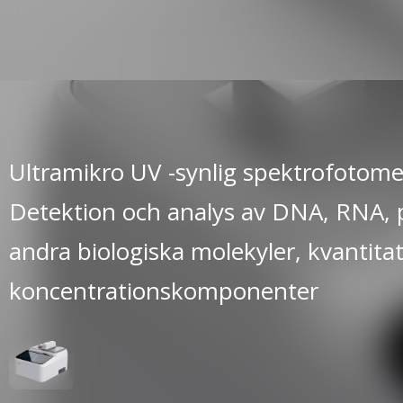
Ultramikro UV -synlig spektrofotome
Detektion och analys av DNA, RNA, 
andra biologiska molekyler, kvantitat
koncentrationskomponenter