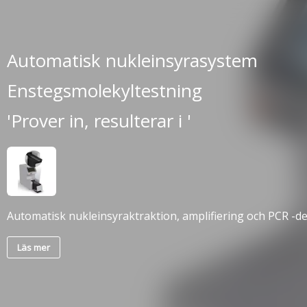
Automatisk nukleinsyrasystem
Enstegsmolekyltestning
'Prover in, resulterar i '
Automatisk nukleinsyraktraktion, amplifiering och PCR -d
Läs mer