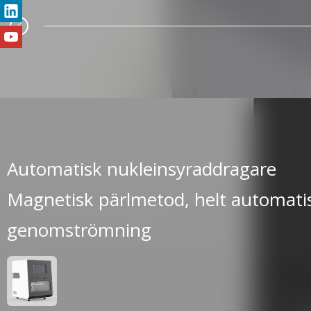
Automatisk nukleinsyraddragare
Magnetisk pärlmetod, helt automati
genomströmning