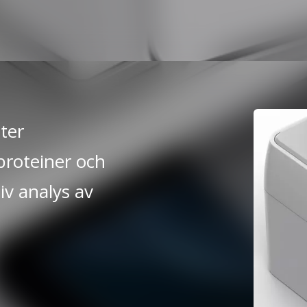
ter
proteiner och
iv analys av