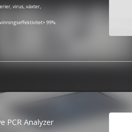
rier, virus, växter,
inningseffektivitet> 99%.
ve PCR Analyzer