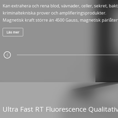
Kan extrahera och rena blod, vävnader, celler, sekret, bakte
kriminaltekniska prover och amplifieringsprodukter.
Magnetisk kraft större än 4500 Gauss, magnetisk pärlåterv
Läs mer
Ultra Fast RT Fluorescence Qualitati